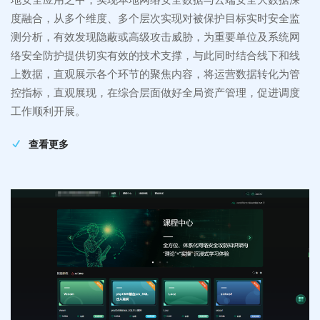
地安全应用之中，实现本地网络安全数据与云端安全大数据深
度融合，从多个维度、多个层次实现对被保护目标实时安全监
测分析，有效发现隐蔽或高级攻击威胁，为重要单位及系统网
络安全防护提供切实有效的技术支撑，与此同时结合线下和线
上数据，直观展示各个环节的聚焦内容，将运营数据转化为管
控指标，直观展现，在综合层面做好全局资产管理，促进调度
工作顺利开展。
查看更多