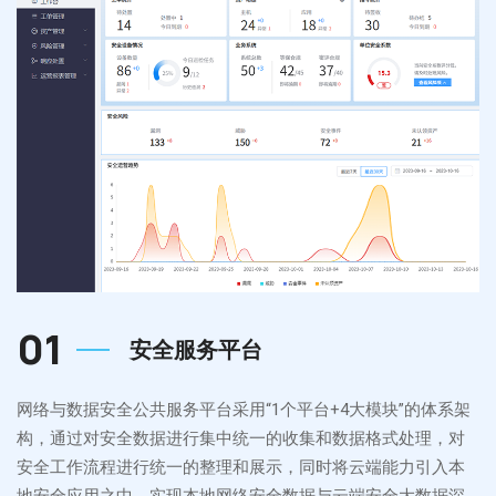
01
安全服务平台
网络与数据安全公共服务平台采用“1个平台+4大模块”的体系架
构，通过对安全数据进行集中统一的收集和数据格式处理，对
安全工作流程进行统一的整理和展示，同时将云端能力引入本