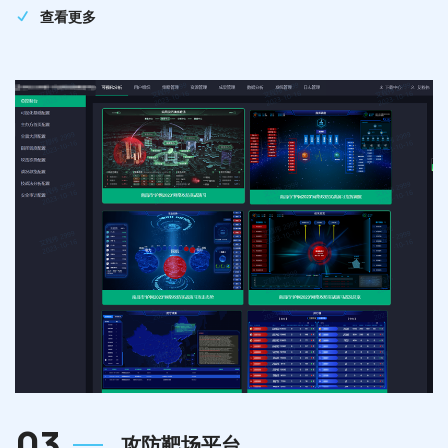
查看更多
03
攻防靶场平台